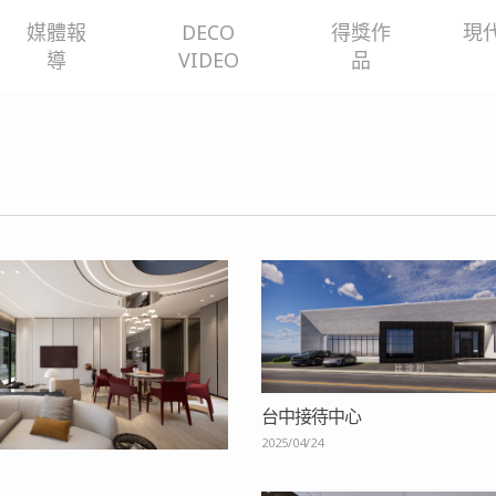
媒體報
DECO
得獎作
現
導
VIDEO
品
台中接待中心
2025/04/24