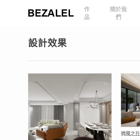
Skip
作
關於我
to
品
們
main
content
設計效果
Hit enter to search or ESC to close
微風之丘