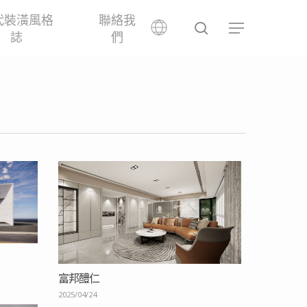
代裝潢風格
聯絡我
search
Menu
誌
們
富邦醴仁
2025/04/24