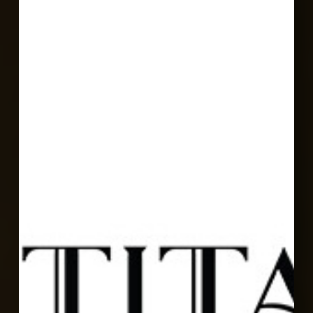
國
IPA
五
星
大
獎
最
高
榮
譽