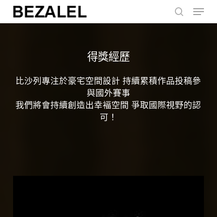
Menu
Skip
to
search
main
content
得獎經歷
比沙列專注於豪宅空間設計 持續累積作品投稿參
與國外賽事
我們將會持續創造出幸褔空間 爭取國際視野的認
可！
台
灣
這