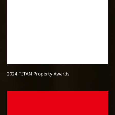
2024
2024 TITAN Property Awards
TITAN
Property
Awards
2026
德
國