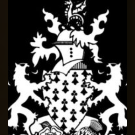
座
自
地
自
建
豪
宅，
今
年
拿
下
了
英
國
IPA
五