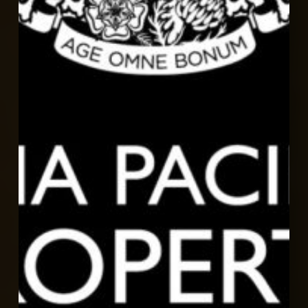
星
大
獎
最
高
榮
譽