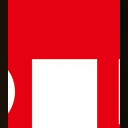
IF
Design
Award