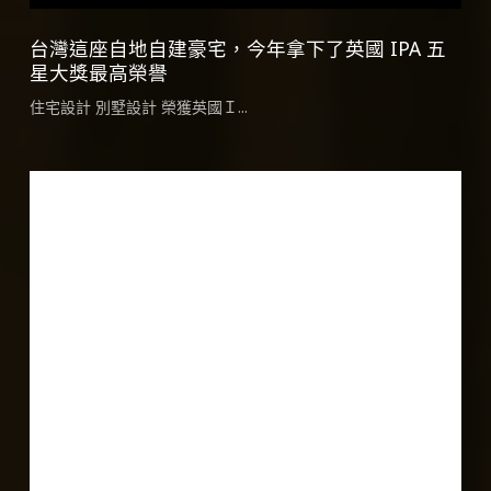
台
台灣這座自地自建豪宅，今年拿下了英國 IPA 五
灣
星大獎最高榮譽
這
住宅設計 別墅設計 榮獲英國Ｉ...
座
自
地
2024
自
TITAN
建
Property
豪
Awards
宅，
今
年
拿
下
了
英