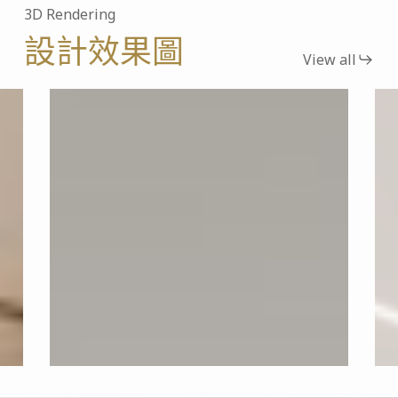
3D Rendering
設計效果圖
View all
世
微
界
風
花
之
園
丘
橋
峰
大
樓