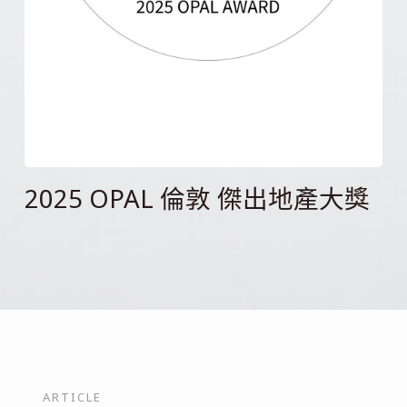
商
PRESTI
2025 OPAL 倫敦 傑出地產大獎
商周報導
PREST
周
雜
報
誌 2023
導
五
月
ARTICLE