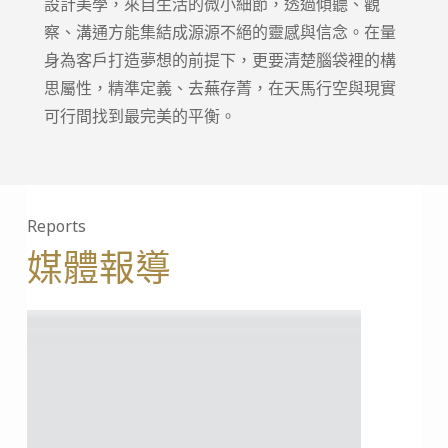
設計美學，來自生活的微小細節，透過傾聽、觀
察、溝通方能集結成源源不絕的靈感與信念。在量
身為客戶打造夢想的前提下，更要清楚腦袋裡的構
思屬性，精準定義、去蕪存菁，在天馬行空與現實
可行間找到最完美的平衡。
Reports
媒體報導
商
PRESTI
周
雜
報
誌 2023
導
五
月