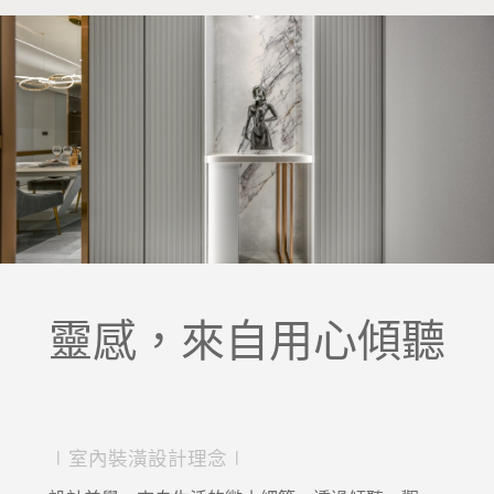
靈感，來自用心傾聽
∣室內裝潢設計理念∣