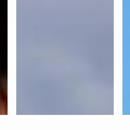
頤
豐
昌
邑
接
翫
待
美
中
接
心
待
&
中
樣
心
品
&
屋
樣
品
屋