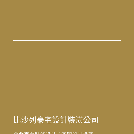
比沙列豪宅設計裝潢公司