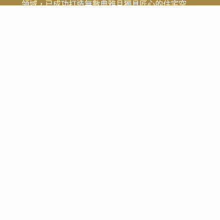
領域，已成功打造無數典雅且獨具匠心的住宅空
間，深受信賴與推崇。
Contact Us
台北公司
10462台北市中山區敬業一路1號
連絡電話：02-7729-8888
傳真號碼：02-8509-7986
art@bezalel.com.tw