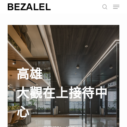
Menu
Skip
to
search
main
content
高雄
大觀在上接待中
心