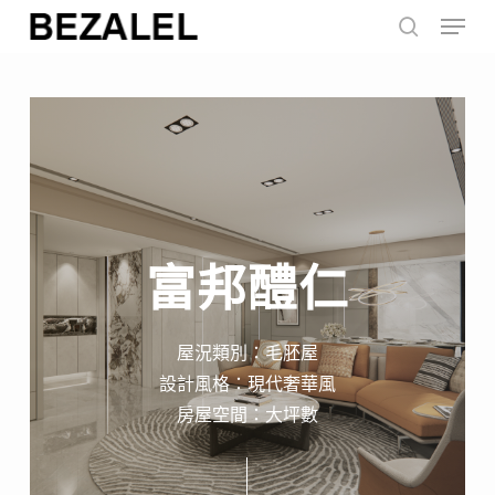
Menu
Skip
to
search
main
content
富邦醴仁
屋況類別：毛胚屋
設計風格：現代奢華風
房屋空間：大坪數