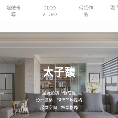
媒體報
DECO
得獎作
現
導
VIDEO
品
太
子
馥
屋況類別：新成屋
設計風格：現代簡約風格
房屋空間：標準格局