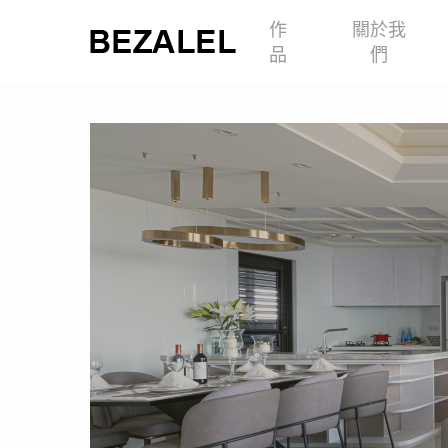
Skip
作
關於我
to
品
們
main
content