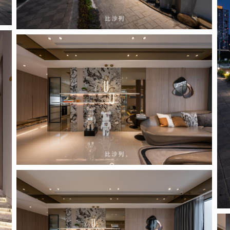
22.07.22-
057
22.07.22-
063
22.