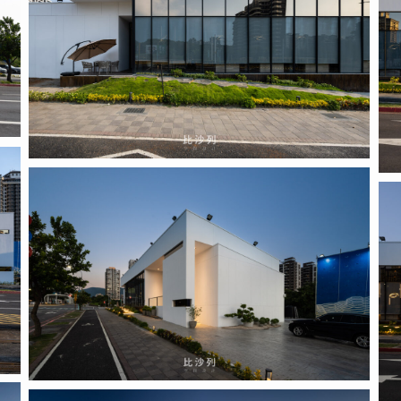
22.08.10-
22.
08
10
22.08.10-