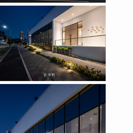
08.10-
08.10-