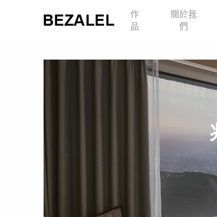
Skip
作
關於我
to
品
們
main
content