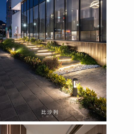
07.22-