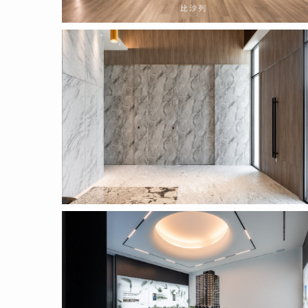
22.08.10-
44
22.08.10-
50