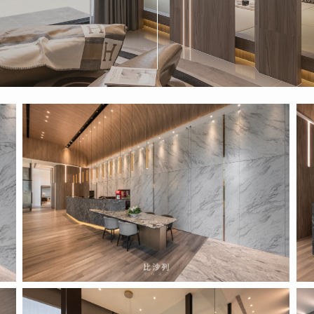
22.08.10-
22.
29
31
22.08.10-
22.