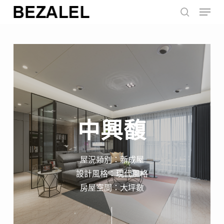
Menu
Skip
to
search
main
content
中興馥
屋況類別：新成屋
設計風格：現代風格
房屋空間：大坪數