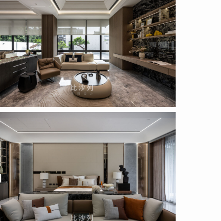
c_1_17
posal
c_1_14