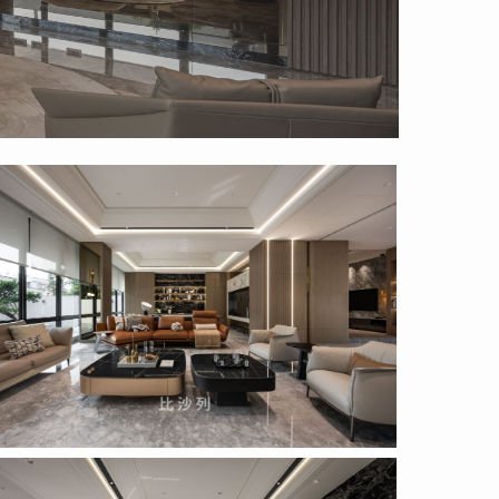
posal
c_1_16
posal