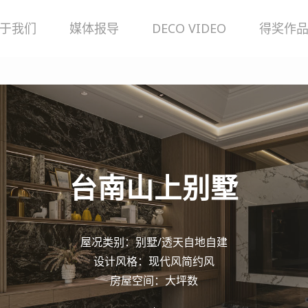
于我们
媒体报导
DECO VIDEO
得奖作
台
南
山
上
别
墅
屋况类别：别墅/透天自地自建
设计风格：现代风简约风
房屋空间：大坪数