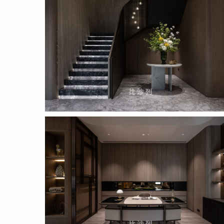
_pic_1_20
Proposal
_pic_1_6