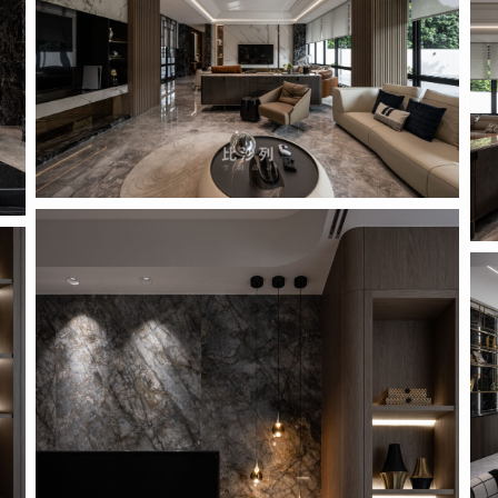
_pi
Proposal
_pic_1_19
Pro
_pi