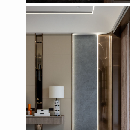
Proposal
_pic_1_13