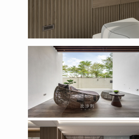
Proposal
_pic_1_15
Hit enter to search or ESC to close
Proposal
_pic_1_4