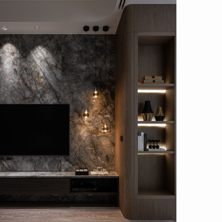
posal
c_1_7