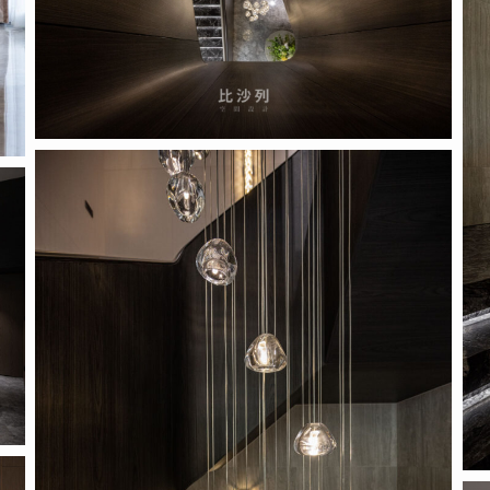
Proposal
_pic_1_9