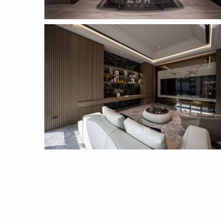
Proposal
_pic_1_3