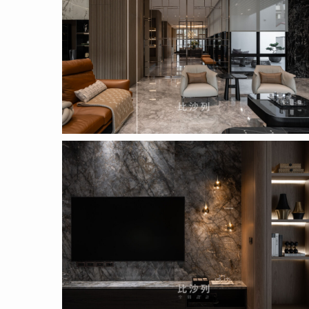
Proposal
_pic_1_18