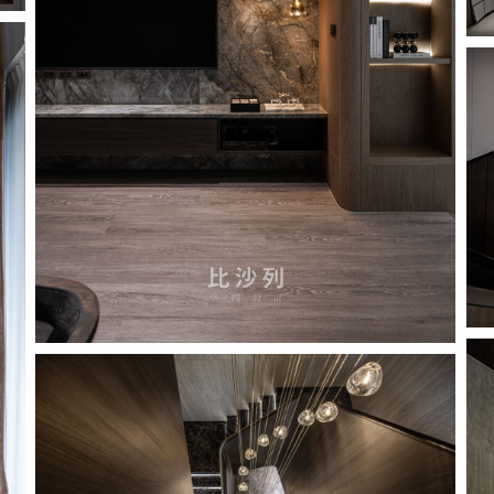
Pro
_pi
Pro
Proposal
_pi
_pic_1_10