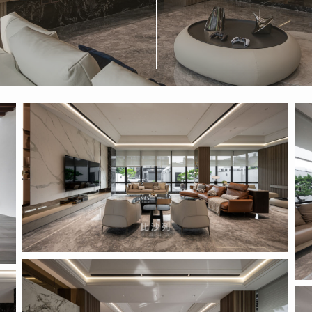
Proposal
Pro
_pic_1_1
_pi
Proposal
_pic_1_2
Pro