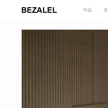
Skip
作品
关
to
main
content