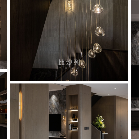
Pro
_pi
Proposal
_pic_1_5