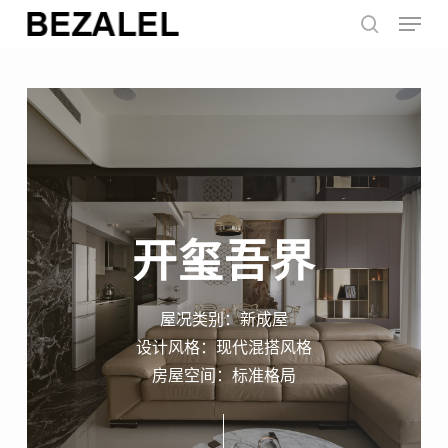
Menu
Skip
to
search
main
content
开玺吾界
屋况类别：新成屋
设计风格：现代混搭风格
房屋空间：标准格局