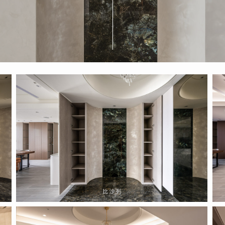
2022.04.14
202
(2)
(3)
2022.04.14
202