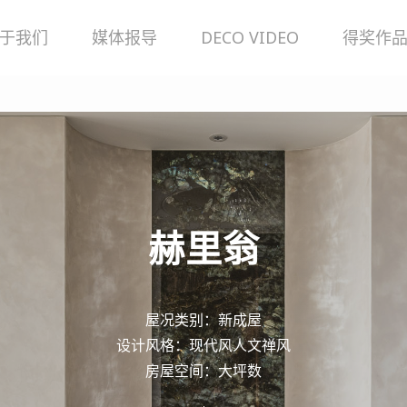
于我们
媒体报导
DECO VIDEO
得奖作
赫
里
翁
屋况类别：新成屋
设计风格：现代风人文禅风
房屋空间：大坪数