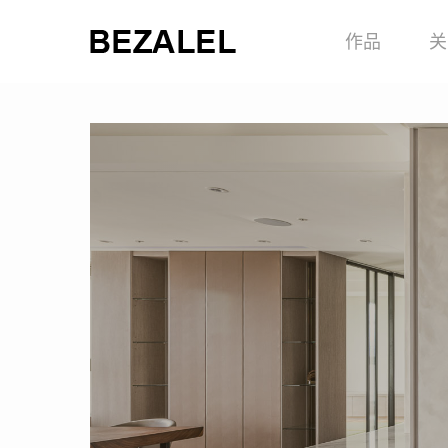
Skip
作品
关
to
main
content