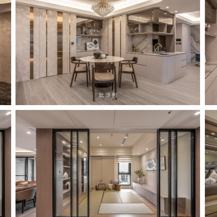
(5)
(6)
2022.04.14
202
(8)
(9)