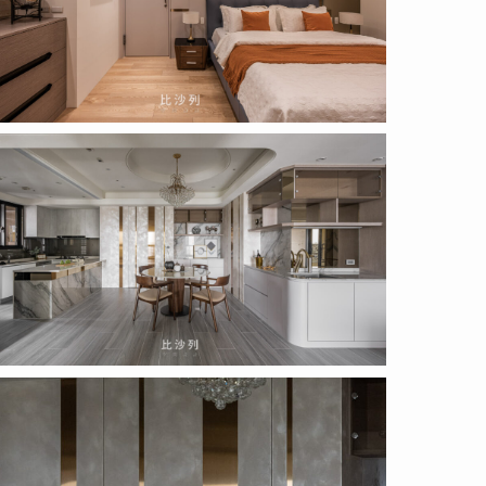
2.04.14
)
2.04.14
)