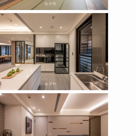
2.04.14
)
2.04.14
)