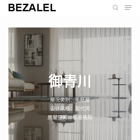
Menu
Skip
to
search
main
content
御青川
屋况类别：毛胚屋
设计风格：现代风
房屋空间：标准格局