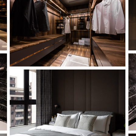
085
22.
09
22.08.25-
091