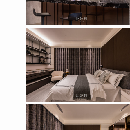
22.08.25-
074
22.08.25-
076