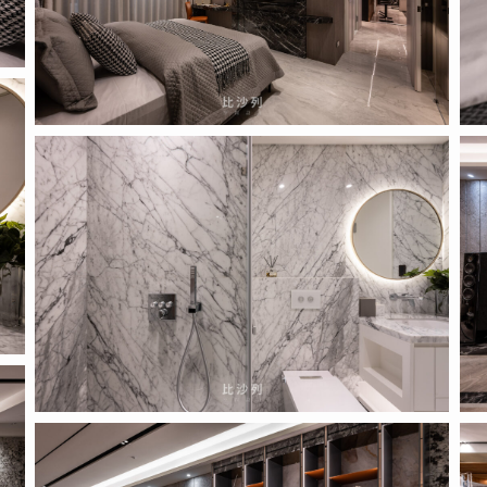
22.08.25-
22.
122
00
22.08.25-
22.
005
01