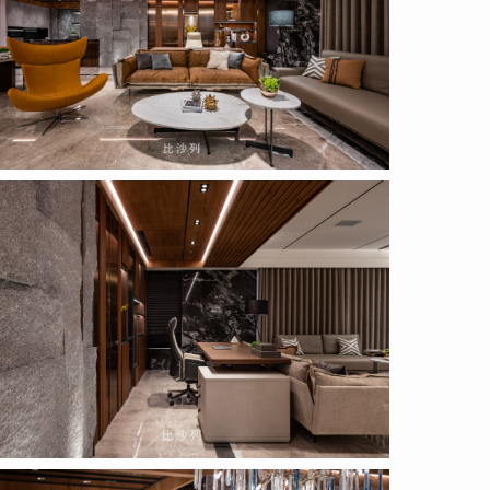
08.25-
0
08.25-