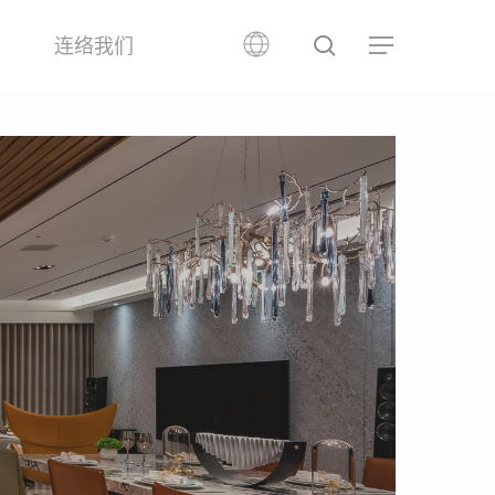
search
品
连络我们
Menu