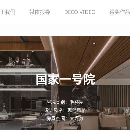
于我们
媒体报导
DECO VIDEO
得奖作
国
家
一
号
院
屋况类别：毛胚屋
设计风格：现代风格
房屋空间：大坪数