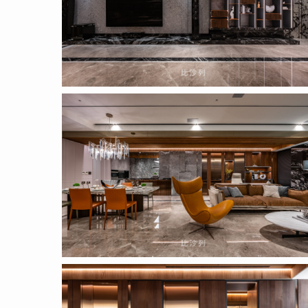
22.08.25-
014
22.08.25-
025