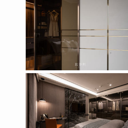
22.08.25-
093
22.08.25-
109