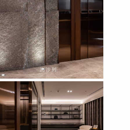
08.25-
1