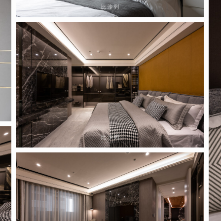
22.
09
22.08.25-
107
22.08.25-
111