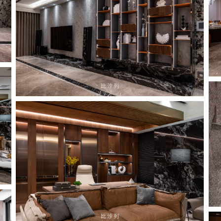
22.
02
22.08.25-
022
22.