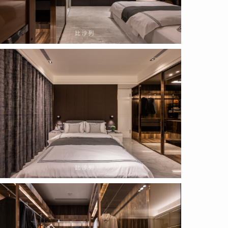
08.25-
5
08.25-
2