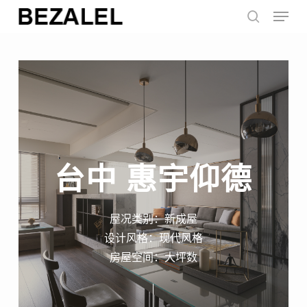
Menu
Skip
to
search
main
content
台中
惠宇仰德
屋况类别：新成屋
设计风格：现代风格
房屋空间：大坪数