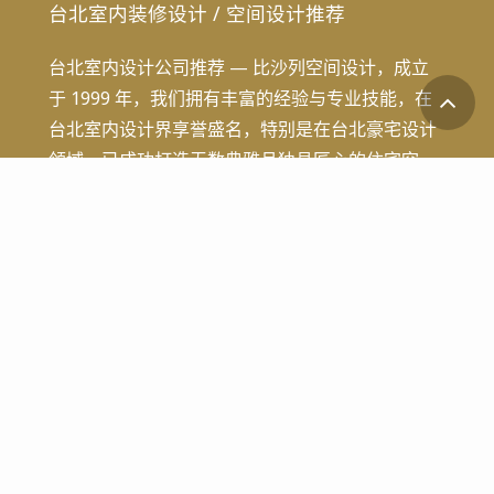
台北室内装修设计
/
空间设计推荐
台北室内设计公司推荐 — 比沙列空间设计，成立
于 1999 年，我们拥有丰富的经验与专业技能，在
台北室内设计界享誉盛名，特别是在台北豪宅设计
领域，已成功打造无数典雅且独具匠心的住宅空
间，深受信赖与推崇。
Contact Us
台北公司
104台北市中山区堤顶大道二段360号
连络电话：02-7729-8888
传真号码：02-8509-7986
art@bezalel.com.tw